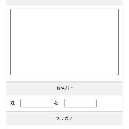
お名前
*
姓
名
フリガナ