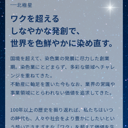
北極星
ワクを超える
しなやかな発創で、
世界を色鮮やかに
染め直す。
国境を超えて、染色業の発展に尽力した創業
期。
染色業にとどまらず、多彩な領域へチャレ
ンジを重ねてきた。
不動産に軸足を置いた今もなお、業界の常識や
事業領域にとらわれない価値を追求してきた。
100年以上の歴史を振り返れば、
私たちはいつ
の時代も、人々や社会をより豊かにしたいとい
う想いで
さまざまな「ワク」を超えて価値を生