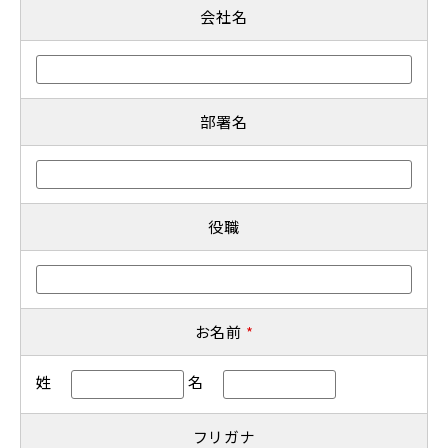
会社名
部署名
役職
お名前
*
姓
名
フリガナ